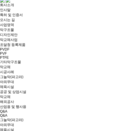
회사소개
인사말
특허 및 인증서
오시는 길
사업영역
막구조물
디자인제안
막교체사업
조달청 등록제품
PVDF
PVF
PTFE
기타막구조물
막교체
시공사례
그늘막(파고라)
야외무대
체육시설
공공 및 상업시설
막교체
해외공사
산업용 및 행사용
Q&A
Q&A
그늘막(파고라)
야외무대
체육시설