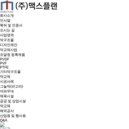
회사소개
인사말
특허 및 인증서
오시는 길
사업영역
막구조물
디자인제안
막교체사업
조달청 등록제품
PVDF
PVF
PTFE
기타막구조물
막교체
시공사례
그늘막(파고라)
야외무대
체육시설
공공 및 상업시설
막교체
해외공사
산업용 및 행사용
Q&A