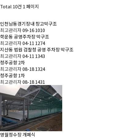
Total 10건
1 페이지
인천남동경기장내 창고막구조
최고관리자
09-16
1010
학운동 공영주차장 막구조
최고관리자
04-11
1274
지산동 법원 검찰청 공영 주차장 막구조
최고관리자
04-11
1343
청주공항 2차
최고관리자
08-18
1324
청주공항 1차
최고관리자
08-18
1431
영월정수장 개폐식