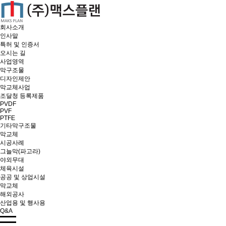
회사소개
인사말
특허 및 인증서
오시는 길
사업영역
막구조물
디자인제안
막교체사업
조달청 등록제품
PVDF
PVF
PTFE
기타막구조물
막교체
시공사례
그늘막(파고라)
야외무대
체육시설
공공 및 상업시설
막교체
해외공사
산업용 및 행사용
Q&A