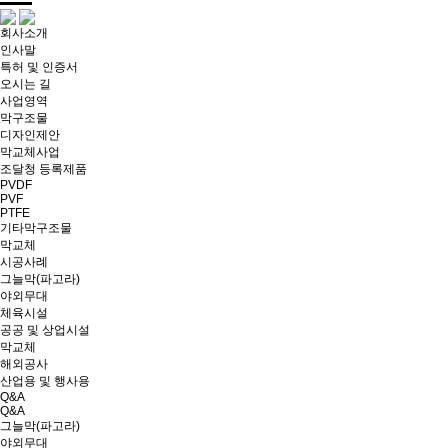
회사소개
인사말
특허 및 인증서
오시는 길
사업영역
막구조물
디자인제안
막교체사업
조달청 등록제품
PVDF
PVF
PTFE
기타막구조물
막교체
시공사례
그늘막(파고라)
야외무대
체육시설
공공 및 상업시설
막교체
해외공사
산업용 및 행사용
Q&A
Q&A
그늘막(파고라)
야외무대